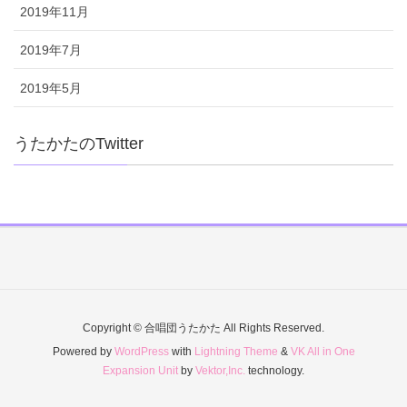
2019年11月
2019年7月
2019年5月
うたかたのTwitter
Copyright © 合唱団うたかた All Rights Reserved.
Powered by
WordPress
with
Lightning Theme
&
VK All in One
Expansion Unit
by
Vektor,Inc.
technology.